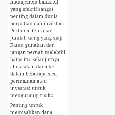
manajemen bankroll
yang efektif sangat
penting dalam dunia
perjudian dan investasi.
Pertama, tentukan
jumlah uang yang siap
Kamu gunakan dan
jangan pernah melebihi
batas itu. Selanjutnya,
alokasikan dana ke
dalam beberapa sesi
permainan atau
investasi untuk
mengurangi risiko.
Penting untuk
memisahkan dana