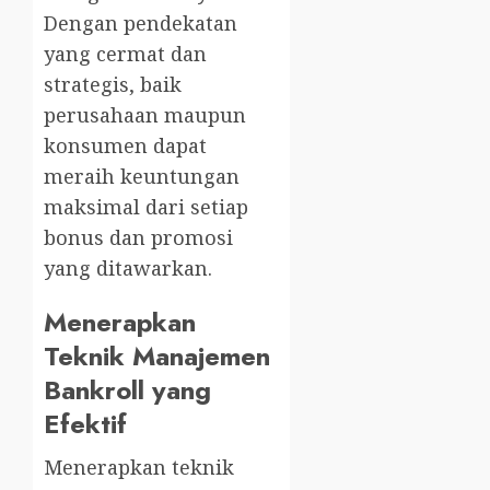
Dengan pendekatan
yang cermat dan
strategis, baik
perusahaan maupun
konsumen dapat
meraih keuntungan
maksimal dari setiap
bonus dan promosi
yang ditawarkan.
Menerapkan
Teknik Manajemen
Bankroll yang
Efektif
Menerapkan teknik