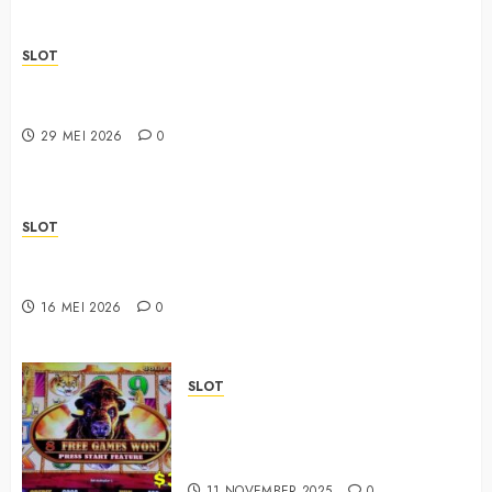
SLOT
Trusted Mahjong Platform with Comfortable User
Experience
29 MEI 2026
0
SLOT
Online Slot Games with Complete Entertainment
Features
16 MEI 2026
0
SLOT
Slot Online dengan Fitur
Multiplikator yang
Menguntungkan
11 NOVEMBER 2025
0