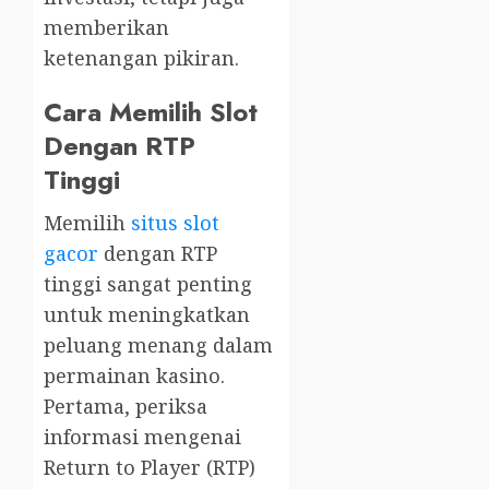
memberikan
ketenangan pikiran.
Cara Memilih Slot
Dengan RTP
Tinggi
Memilih
situs slot
gacor
dengan RTP
tinggi sangat penting
untuk meningkatkan
peluang menang dalam
permainan kasino.
Pertama, periksa
informasi mengenai
Return to Player (RTP)