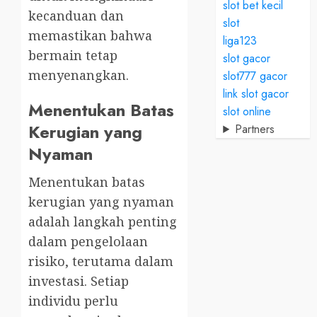
slot bet kecil
kecanduan dan
slot
memastikan bahwa
liga123
bermain tetap
slot gacor
menyenangkan.
slot777 gacor
link slot gacor
Menentukan Batas
slot online
Kerugian yang
Partners
Nyaman
Menentukan batas
kerugian yang nyaman
adalah langkah penting
dalam pengelolaan
risiko, terutama dalam
investasi. Setiap
individu perlu