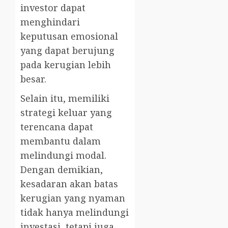
investor dapat
menghindari
keputusan emosional
yang dapat berujung
pada kerugian lebih
besar.
Selain itu, memiliki
strategi keluar yang
terencana dapat
membantu dalam
melindungi modal.
Dengan demikian,
kesadaran akan batas
kerugian yang nyaman
tidak hanya melindungi
investasi, tetapi juga