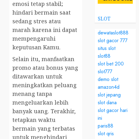
emosi tetap stabil;
hindari bermain saat
SLOT
sedang stres atau
marah karena ini dapat
dewataslot888
mempengaruhi
slot gacor 777
keputusan Kamu.
situs slot
slot88
Selain itu, manfaatkan
slot bet 200
promo atau bonus yang
slot777
ditawarkan untuk
demo slot
meningkatkan peluang
amazon4d
menang tanpa
slot jepang
mengeluarkan lebih
slot dana
slot gacor hari
banyak uang. Terakhir,
ini
tetapkan waktu
paris88
bermain yang terbatas
slot qris
untuk menghindari