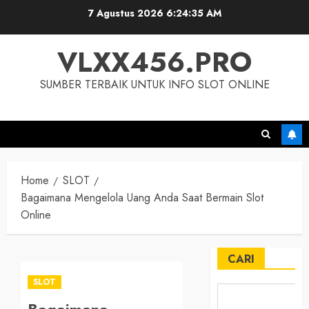
Skip
7 Agustus 2026
6:24:36 AM
to
content
VLXX456.PRO
SUMBER TERBAIK UNTUK INFO SLOT ONLINE
Home
SLOT
Bagaimana Mengelola Uang Anda Saat Bermain Slot
Online
CARI
SLOT