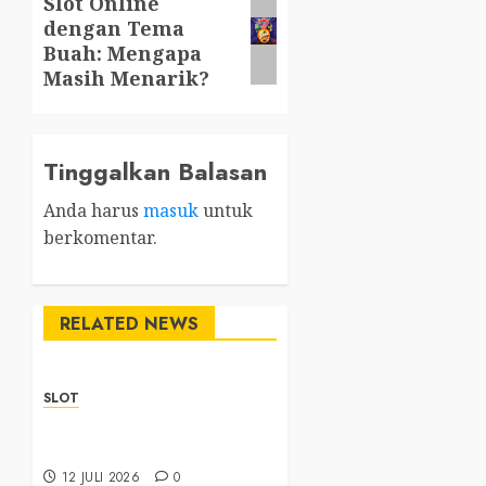
Slot Online
Next
dengan Tema
post:
Buah: Mengapa
Masih Menarik?
Tinggalkan Balasan
Anda harus
masuk
untuk
berkomentar.
RELATED NEWS
SLOT
Slot Maxwin Hari Ini dengan
Update Game Populer
12 JULI 2026
0