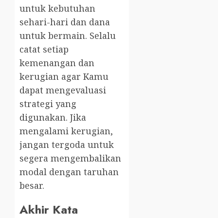
untuk kebutuhan
sehari-hari dan dana
untuk bermain. Selalu
catat setiap
kemenangan dan
kerugian agar Kamu
dapat mengevaluasi
strategi yang
digunakan. Jika
mengalami kerugian,
jangan tergoda untuk
segera mengembalikan
modal dengan taruhan
besar.
Akhir Kata