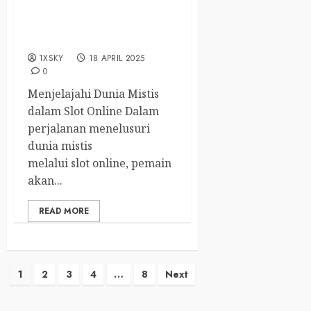
Slot Online dengan Tema
Ramalan dan Mistis
1XSKY
18 APRIL 2025
0
Menjelajahi Dunia Mistis
dalam Slot Online Dalam
perjalanan menelusuri
dunia mistis
melalui slot online, pemain
akan...
READ MORE
Paginasi
1
2
3
4
…
8
Next
pos