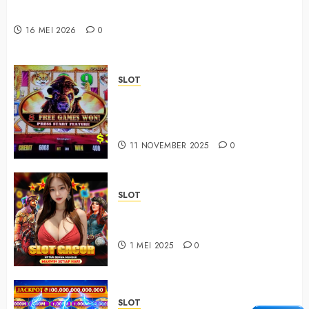
Features
16 MEI 2026
0
SLOT
Slot Online dengan Fitur
Multiplikator yang
Menguntungkan
11 NOVEMBER 2025
0
SLOT
Slot Online Bertema Petualangan
Terbaik
1 MEI 2025
0
SLOT