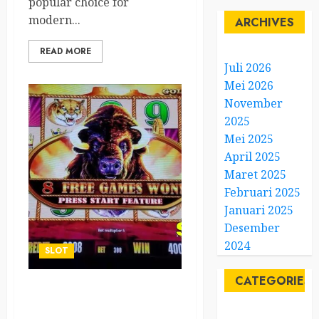
popular choice for
modern...
ARCHIVES
READ MORE
Juli 2026
Mei 2026
November
2025
Mei 2025
April 2025
Maret 2025
Februari 2025
Januari 2025
Desember
2024
SLOT
CATEGORIES
Slot Online dengan Fitur
Multiplikator yang