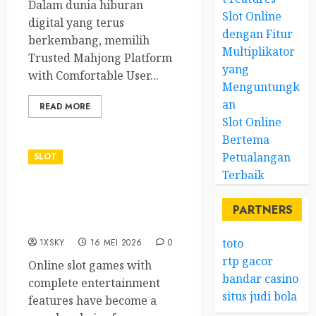
Dalam dunia hiburan
Slot Online
digital yang terus
dengan Fitur
berkembang, memilih
Multiplikator
Trusted Mahjong Platform
yang
with Comfortable User...
Menguntungk
an
READ MORE
Slot Online
Bertema
Petualangan
SLOT
Terbaik
Online Slot Games with
Complete Entertainment
PARTNERS
Features
toto
1XSKY
16 MEI 2026
0
rtp gacor
Online slot games with
bandar casino
complete entertainment
situs judi bola
features have become a