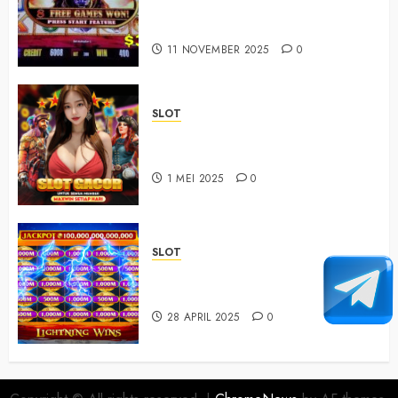
Multiplikator yang
Menguntungkan
11 NOVEMBER 2025
0
SLOT
Slot Online Bertema Petualangan
Terbaik
1 MEI 2025
0
SLOT
Cara Melindungi Data Pribadi
Anda Saat Bermain Slot Online
28 APRIL 2025
0