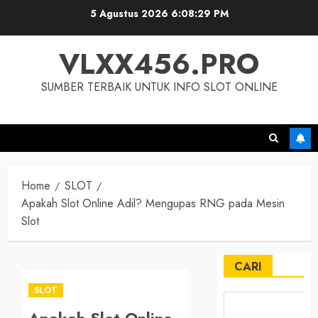
Skip
5 Agustus 2026
6:08:30 PM
to
content
VLXX456.PRO
SUMBER TERBAIK UNTUK INFO SLOT ONLINE
Home
SLOT
Apakah Slot Online Adil? Mengupas RNG pada Mesin
Slot
CARI
SLOT