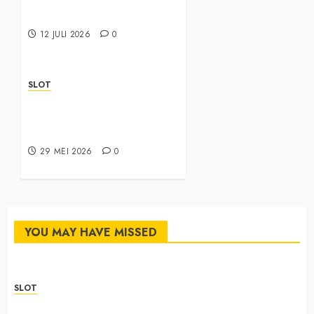
Slot Maxwin Hari Ini dengan
Update Game Populer
12 JULI 2026
0
SLOT
Trusted Mahjong Platform
with Comfortable User
Experience
29 MEI 2026
0
YOU MAY HAVE MISSED
SLOT
Slot Maxwin Hari Ini dengan Update Game Populer