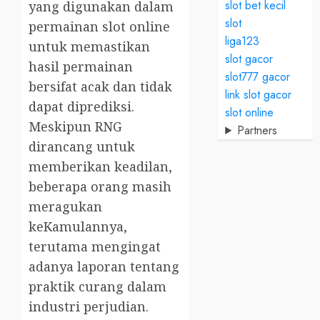
slot bet kecil
yang digunakan dalam
slot
permainan slot online
liga123
untuk memastikan
slot gacor
hasil permainan
slot777 gacor
bersifat acak dan tidak
link slot gacor
dapat diprediksi.
slot online
Meskipun RNG
Partners
dirancang untuk
memberikan keadilan,
beberapa orang masih
meragukan
keKamulannya,
terutama mengingat
adanya laporan tentang
praktik curang dalam
industri perjudian.