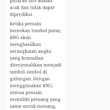
putaran slot adalah
acak dan tidak dapat
diprediksi.
Ketika pemain
menekan tombol putar,
RNG akan
menghasilkan
serangkaian angka
yang kemudian
diterjemahkan menjadi
simbol-simbol di
gulungan. Dengan
menggunakan RNG,
semua pemain
memiliki peluang yang
sama untuk menang,