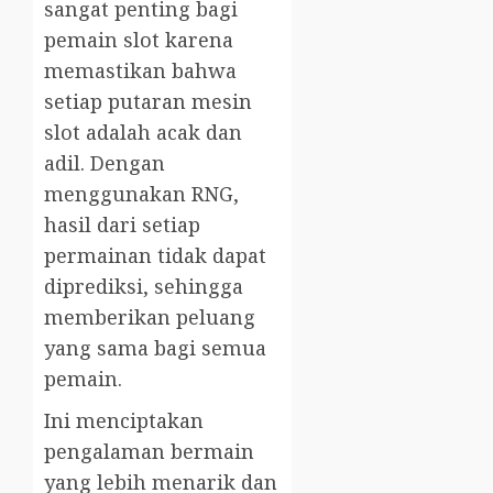
sangat penting bagi
pemain slot karena
memastikan bahwa
setiap putaran mesin
slot adalah acak dan
adil. Dengan
menggunakan RNG,
hasil dari setiap
permainan tidak dapat
diprediksi, sehingga
memberikan peluang
yang sama bagi semua
pemain.
Ini menciptakan
pengalaman bermain
yang lebih menarik dan