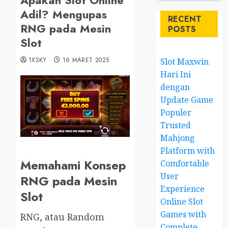
Apakah Slot Online
Adil? Mengupas
RECENT
RNG pada Mesin
POSTS
Slot
1XSKY
16 MARET 2025
Slot Maxwin
Hari Ini
dengan
Update Game
Populer
Trusted
Mahjong
Platform with
Memahami Konsep
Comfortable
User
RNG pada Mesin
Experience
Slot
Online Slot
Games with
RNG, atau Random
Complete