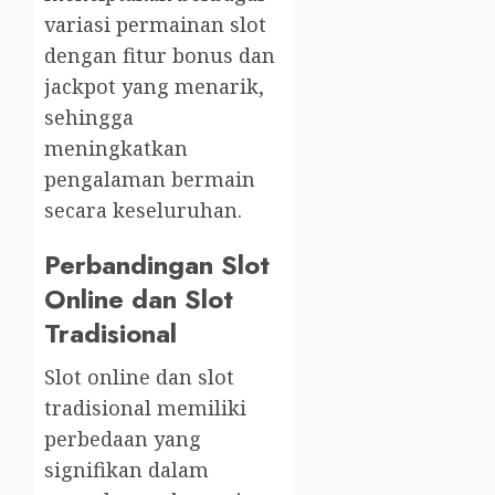
variasi permainan slot
dengan fitur bonus dan
jackpot yang menarik,
sehingga
meningkatkan
pengalaman bermain
secara keseluruhan.
Perbandingan Slot
Online dan Slot
Tradisional
Slot online dan slot
tradisional memiliki
perbedaan yang
signifikan dalam