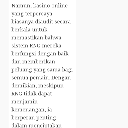
Namun, kasino online
yang terpercaya
biasanya diaudit secara
berkala untuk
memastikan bahwa
sistem RNG mereka
berfungsi dengan baik
dan memberikan
peluang yang sama bagi
semua pemain. Dengan
demikian, meskipun
RNG tidak dapat
menjamin
kemenangan, ia
berperan penting
dalam menciptakan