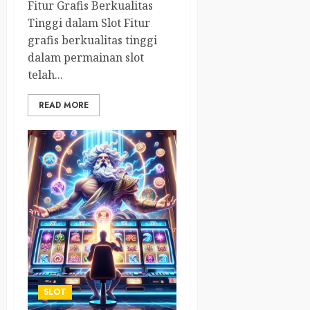
Fitur Grafis Berkualitas
Tinggi dalam Slot Fitur
grafis berkualitas tinggi
dalam permainan slot
telah...
READ MORE
SLOT