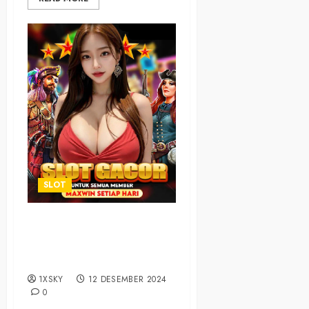
SLOT
10 Fitur Modern yang
Membuat Slot Online Lebih
Menarik
1XSKY
12 DESEMBER 2024
0