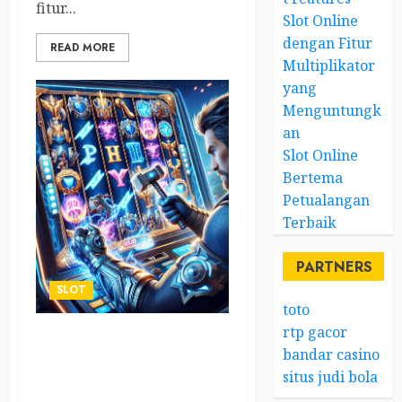
fitur...
Slot Online
dengan Fitur
READ MORE
Multiplikator
yang
Menguntungk
an
Slot Online
Bertema
Petualangan
Terbaik
PARTNERS
SLOT
toto
rtp gacor
Panduan Bermain Slot
bandar casino
Online untuk Pemain
situs judi bola
Milenial