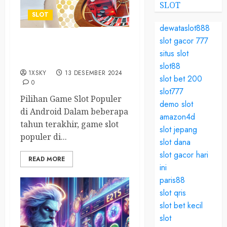
SLOT
SLOT
dewataslot888
slot gacor 777
Game Slot Online Terbaik
situs slot
untuk iOS dan Android
slot88
1XSKY
13 DESEMBER 2024
slot bet 200
0
slot777
Pilihan Game Slot Populer
demo slot
di Android Dalam beberapa
amazon4d
tahun terakhir, game slot
slot jepang
populer di...
slot dana
slot gacor hari
READ MORE
ini
paris88
slot qris
slot bet kecil
slot