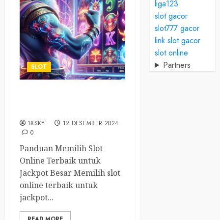
liga123
slot gacor
slot777 gacor
link slot gacor
slot online
Partners
SLOT
Slot Online untuk
Penggemar Jackpot Besar
1XSKY
12 DESEMBER 2024
0
Panduan Memilih Slot
Online Terbaik untuk
Jackpot Besar Memilih slot
online terbaik untuk
jackpot...
READ MORE